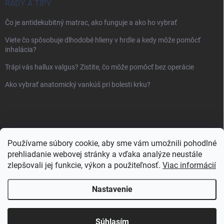
RADY A TIPY
Čo je antidekubitný matrac, ako funguje a ako ho vybrať
Viete čo spôsobuje dlhodobé hlieny v hrdle a kedy môže pomôcť
inhalácia?
Trápi vás hallux valgus? Zistite, čo môže pomôcť bez operácie
Ako vybrať anatomický vankúš pri bolesti krku?
Používame súbory cookie, aby sme vám umožnili pohodlné
prehliadanie webovej stránky a vďaka analýze neustále
zlepšovali jej funkcie, výkon a použiteľnosť.
Viac informácií
Nastavenie
Copyright 2026
Sanlux.sk
. Všetky práva vyhradené.
Súhlasím