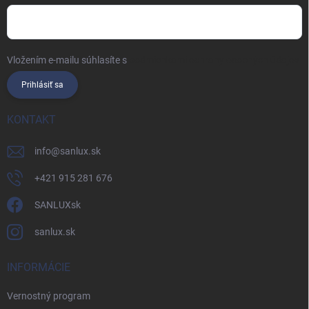
Vložením e-mailu súhlasíte s
podmienkami ochrany osobných údajov
Prihlásiť sa
KONTAKT
info
@
sanlux.sk
+421 915 281 676
SANLUXsk
sanlux.sk
INFORMÁCIE
Vernostný program