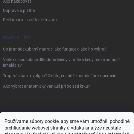
Ako nakupovať
Doprava a platba
Reklamácia a vrátenie tovaru
RADY A TIPY
Čo je antidekubitný matrac, ako funguje a ako ho vybrať
Viete čo spôsobuje dlhodobé hlieny v hrdle a kedy môže pomôcť
inhalácia?
Trápi vás hallux valgus? Zistite, čo môže pomôcť bez operácie
Ako vybrať anatomický vankúš pri bolesti krku?
Používame súbory cookie, aby sme vám umožnili pohodlné
prehliadanie webovej stránky a vďaka analýze neustále