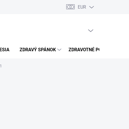
EUR
úkromia
Kontakty
PRÁZDNY KOŠÍK
NÁKUPNÝ
KOŠÍK
ESIA
ZDRAVÝ SPÁNOK
ZDRAVOTNÉ POTREBY
31