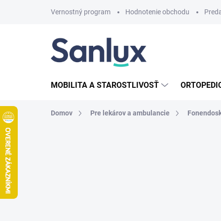
Prejsť
Vernostný program
Hodnotenie obchodu
Pred
na
obsah
MOBILITA A STAROSTLIVOSŤ
ORTOPEDI
Domov
Pre lekárov a ambulancie
Fonendos