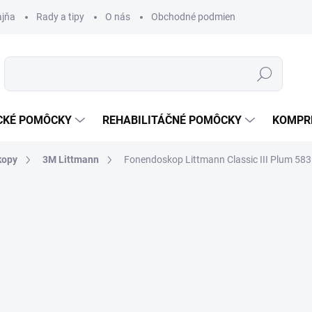
ajňa
Rady a tipy
O nás
Obchodné podmienky
Ochrana s
Hľadať
CKÉ POMÔCKY
REHABILITÁČNÉ POMÔCKY
KOMPR
kopy
3M Littmann
Fonendoskop Littmann Classic III Plum 58