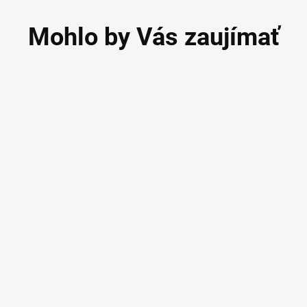
RAVA ZADARMO
DOPRAVA ZADARMO
onendoskop Littmann
Fonendoskop Littman
lassic III Caribbean