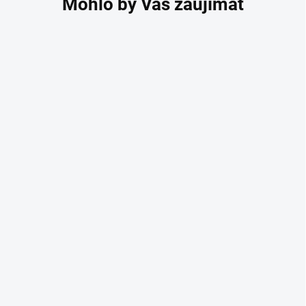
Pánsky zdravotnícky
plášť Ethan dlhý
34,90 €
28,37 € bez DPH
SKLADOM