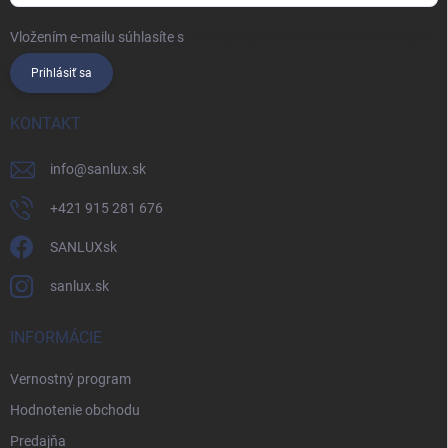
Vložením e-mailu súhlasíte s
podmienkami ochrany osobných údajov
Prihlásiť sa
KONTAKT
info
@
sanlux.sk
+421 915 281 676
SANLUXsk
sanlux.sk
INFORMÁCIE
Vernostný program
Hodnotenie obchodu
Predajňa