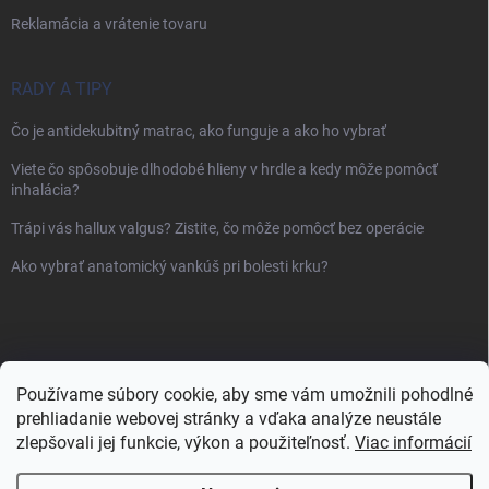
Reklamácia a vrátenie tovaru
RADY A TIPY
Čo je antidekubitný matrac, ako funguje a ako ho vybrať
Viete čo spôsobuje dlhodobé hlieny v hrdle a kedy môže pomôcť
inhalácia?
Trápi vás hallux valgus? Zistite, čo môže pomôcť bez operácie
Ako vybrať anatomický vankúš pri bolesti krku?
Používame súbory cookie, aby sme vám umožnili pohodlné
prehliadanie webovej stránky a vďaka analýze neustále
zlepšovali jej funkcie, výkon a použiteľnosť.
Viac informácií