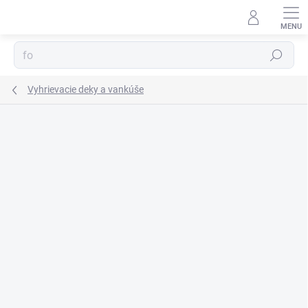
Prejsť
na
obsah
Hľadať
Vyhrievacie deky a vankúše