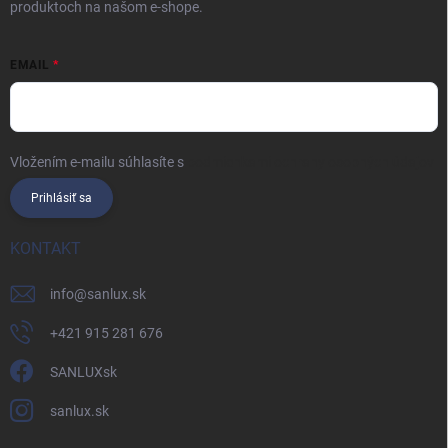
produktoch na našom e-shope.
EMAIL
Vložením e-mailu súhlasíte s
podmienkami ochrany osobných údajov
Prihlásiť sa
KONTAKT
info
@
sanlux.sk
+421 915 281 676
SANLUXsk
sanlux.sk