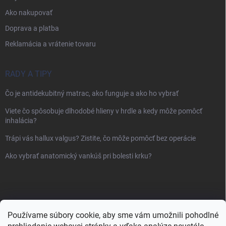
Ako nakupovať
Doprava a platba
Reklamácia a vrátenie tovaru
RADY A TIPY
Čo je antidekubitný matrac, ako funguje a ako ho vybrať
Viete čo spôsobuje dlhodobé hlieny v hrdle a kedy môže pomôcť
inhalácia?
Trápi vás hallux valgus? Zistite, čo môže pomôcť bez operácie
Ako vybrať anatomický vankúš pri bolesti krku?
Používame súbory cookie, aby sme vám umožnili pohodlné