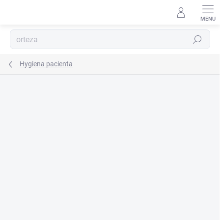
Prejsť
na
obsah
Hľadať
Hygiena pacienta