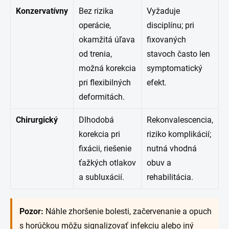
Konzervatívny
Bez rizika
Vyžaduje
operácie,
disciplínu; pri
okamžitá úľava
fixovaných
od trenia,
stavoch často len
možná korekcia
symptomatický
pri flexibilných
efekt.
deformitách.
Chirurgický
Dlhodobá
Rekonvalescencia,
korekcia pri
riziko komplikácií;
fixácii, riešenie
nutná vhodná
ťažkých otlakov
obuv a
a subluxácií.
rehabilitácia.
Pozor:
Náhle zhoršenie bolesti, začervenanie a opuch
s horúčkou môžu signalizovať infekciu alebo iný