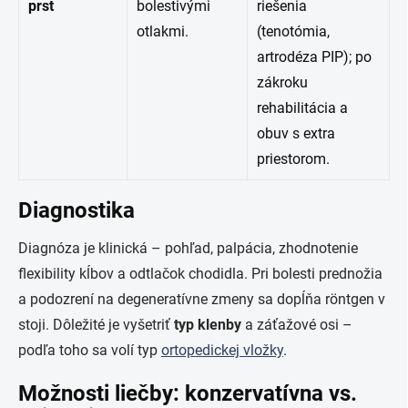
prst
bolestivými
riešenia
otlakmi.
(tenotómia,
artrodéza PIP); po
zákroku
rehabilitácia a
obuv s extra
priestorom.
Diagnostika
Diagnóza je klinická – pohľad, palpácia, zhodnotenie
flexibility kĺbov a odtlačok chodidla. Pri bolesti prednožia
a podozrení na degeneratívne zmeny sa dopĺňa röntgen v
stoji. Dôležité je vyšetriť
typ klenby
a záťažové osi –
podľa toho sa volí typ
ortopedickej vložky
.
Možnosti liečby: konzervatívna vs.