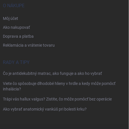
O NÁKUPE
Môj účet
Ako nakupovať
Doprava a platba
Reklamácia a vrátenie tovaru
RADY A TIPY
Čo je antidekubitný matrac, ako funguje a ako ho vybrať
Viete čo spôsobuje dlhodobé hlieny v hrdle a kedy môže pomôcť
inhalácia?
Trápi vás hallux valgus? Zistite, čo môže pomôcť bez operácie
Ako vybrať anatomický vankúš pri bolesti krku?