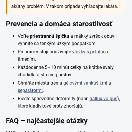
akútny problém. V takom prípade vyhľadajte lekára.
Prevencia a domáca starostlivosť
Voľte
priestrannú špičku
a mäkký zvršok obuvi;
vyhnite sa tenkým úzkym podpätkom.
Pri práci v stoji používajte
vložky s pelotou
a
tlmením.
Každodenne 5–10 minút
cviky
na krátke svaly
chodidla a strečing prstov.
Chráňte miesta trenia
gélovými vankúšikmi
a
separátormi
.
Riešte sprievodné deformity (napr.
hallux valgus
),
ktoré kladivkové prsty zhoršujú.
FAQ – najčastejšie otázky