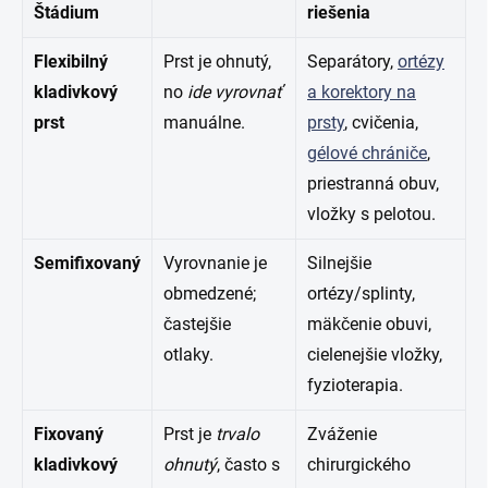
Štádium
riešenia
Flexibilný
Prst je ohnutý,
Separátory,
ortézy
kladivkový
no
ide vyrovnať
a korektory na
prst
manuálne.
prsty
, cvičenia,
gélové chrániče
,
priestranná obuv,
vložky s pelotou.
Semifixovaný
Vyrovnanie je
Silnejšie
obmedzené;
ortézy/splinty,
častejšie
mäkčenie obuvi,
otlaky.
cielenejšie vložky,
fyzioterapia.
Fixovaný
Prst je
trvalo
Zváženie
kladivkový
ohnutý
, často s
chirurgického