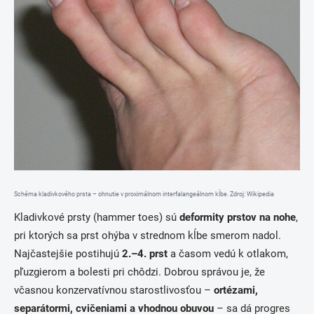
Schéma kladivkového prsta – ohnutie v proximálnom interfalangeálnom kĺbe. Zdroj: Wikipedia
Kladivkové prsty (hammer toes) sú
deformity prstov na nohe
,
pri ktorých sa prst ohýba v strednom kĺbe smerom nadol.
Najčastejšie postihujú
2.–4. prst
a časom vedú k otlakom,
pľuzgierom a bolesti pri chôdzi. Dobrou správou je, že
včasnou konzervatívnou starostlivosťou –
ortézami,
separátormi, cvičeniami a vhodnou obuvou
– sa dá progres