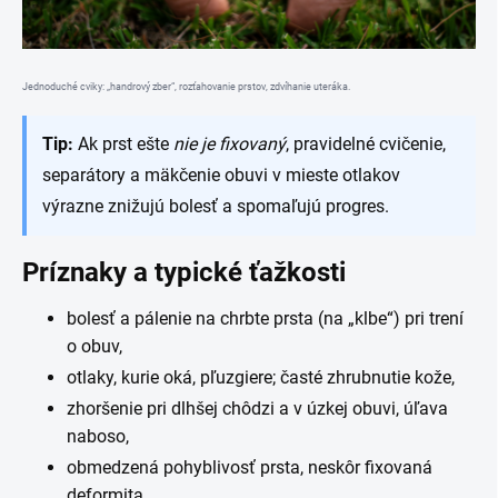
Jednoduché cviky: „handrový zber“, rozťahovanie prstov, zdvíhanie uteráka.
Tip:
Ak prst ešte
nie je fixovaný
, pravidelné cvičenie,
separátory a mäkčenie obuvi v mieste otlakov
výrazne znižujú bolesť a spomaľujú progres.
Príznaky a typické ťažkosti
bolesť a pálenie na chrbte prsta (na „klbe“) pri trení
o obuv,
otlaky, kurie oká, pľuzgiere; časté zhrubnutie kože,
zhoršenie pri dlhšej chôdzi a v úzkej obuvi, úľava
naboso,
obmedzená pohyblivosť prsta, neskôr fixovaná
deformita,