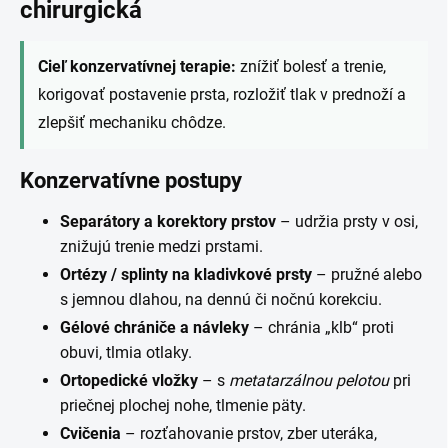
chirurgická
Cieľ konzervatívnej terapie:
znížiť bolesť a trenie,
korigovať postavenie prsta, rozložiť tlak v prednoží a
zlepšiť mechaniku chôdze.
Konzervatívne postupy
Separátory a korektory prstov
– udržia prsty v osi,
znižujú trenie medzi prstami.
Ortézy / splinty na kladivkové prsty
– pružné alebo
s jemnou dlahou, na dennú či nočnú korekciu.
Gélové chrániče a návleky
– chránia „klb“ proti
obuvi, tlmia otlaky.
Ortopedické vložky
– s
metatarzálnou pelotou
pri
priečnej plochej nohe, tlmenie päty.
Cvičenia
– rozťahovanie prstov, zber uteráka,