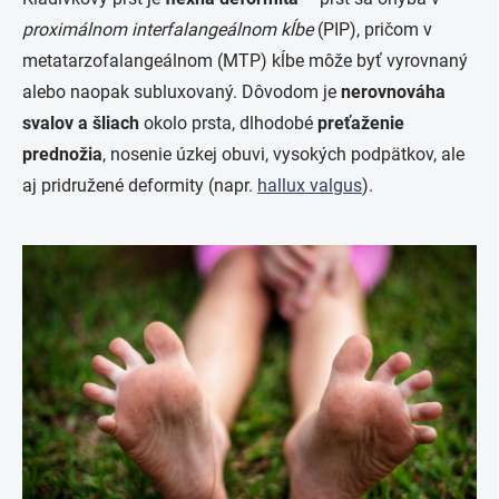
proximálnom interfalangeálnom kĺbe
(PIP), pričom v
metatarzofalangeálnom (MTP) kĺbe môže byť vyrovnaný
alebo naopak subluxovaný. Dôvodom je
nerovnováha
svalov a šliach
okolo prsta, dlhodobé
preťaženie
prednožia
, nosenie úzkej obuvi, vysokých podpätkov, ale
aj pridružené deformity (napr.
hallux valgus
).