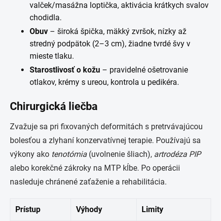
valček/masážna loptička, aktivácia krátkych svalov
chodidla.
Obuv
– široká špička, mäkký zvršok, nízky až
stredný podpätok (2–3 cm), žiadne tvrdé švy v
mieste tlaku.
Starostlivosť o kožu
– pravidelné ošetrovanie
otlakov, krémy s ureou, kontrola u pedikéra.
Chirurgická liečba
Zvažuje sa pri fixovaných deformitách s pretrvávajúcou
bolesťou a zlyhaní konzervatívnej terapie. Používajú sa
výkony ako
tenotómia
(uvolnenie šliach),
artrodéza PIP
alebo korekčné zákroky na MTP kĺbe. Po operácii
nasleduje chránené zaťaženie a rehabilitácia.
Prístup
Výhody
Limity