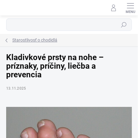
Prejsť
na
obsah
Hľadať
Starostlivosť o chodidlá
Kladivkové prsty na nohe –
príznaky, príčiny, liečba a
prevencia
13.11.2025