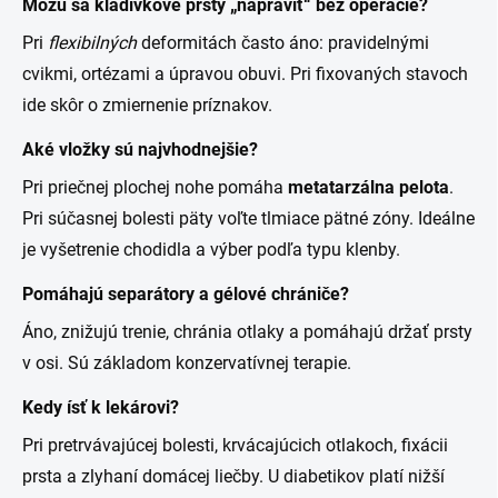
Môžu sa kladivkové prsty „napraviť“ bez operácie?
Pri
flexibilných
deformitách často áno: pravidelnými
cvikmi, ortézami a úpravou obuvi. Pri fixovaných stavoch
ide skôr o zmiernenie príznakov.
Aké vložky sú najvhodnejšie?
Pri priečnej plochej nohe pomáha
metatarzálna pelota
.
Pri súčasnej bolesti päty voľte tlmiace pätné zóny. Ideálne
je vyšetrenie chodidla a výber podľa typu klenby.
Pomáhajú separátory a gélové chrániče?
Áno, znižujú trenie, chránia otlaky a pomáhajú držať prsty
v osi. Sú základom konzervatívnej terapie.
Kedy ísť k lekárovi?
Pri pretrvávajúcej bolesti, krvácajúcich otlakoch, fixácii
prsta a zlyhaní domácej liečby. U diabetikov platí nižší