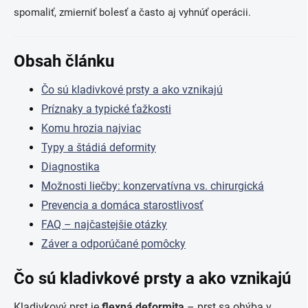
spomaliť, zmierniť bolesť a často aj vyhnúť operácii.
Obsah článku
Čo sú kladivkové prsty a ako vznikajú
Príznaky a typické ťažkosti
Komu hrozia najviac
Typy a štádiá deformity
Diagnostika
Možnosti liečby: konzervatívna vs. chirurgická
Prevencia a domáca starostlivosť
FAQ – najčastejšie otázky
Záver a odporúčané pomôcky
Čo sú kladivkové prsty a ako vznikajú
Kladivkový prst je
flexná deformita
– prst sa ohýba v