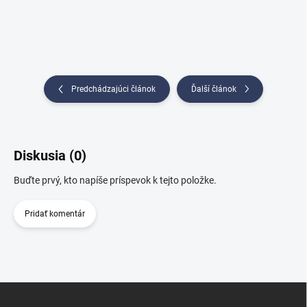
Predchádzajúci článok
Ďalší článok
Diskusia (0)
Buďte prvý, kto napíše príspevok k tejto položke.
Pridať komentár
Z
á