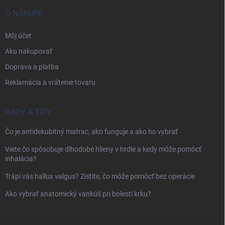
O NÁKUPE
Môj účet
Ako nakupovať
Doprava a platba
Reklamácia a vrátenie tovaru
RADY A TIPY
Čo je antidekubitný matrac, ako funguje a ako ho vybrať
Viete čo spôsobuje dlhodobé hlieny v hrdle a kedy môže pomôcť
inhalácia?
Trápi vás hallux valgus? Zistite, čo môže pomôcť bez operácie
Ako vybrať anatomický vankúš pri bolesti krku?