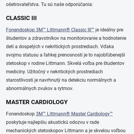
ošetrovateľstva. Tu sú naše odporúčania:
CLASSIC III
Fonendoskop 3M™ Littmann® Classic III™
je ideálny pre
študentov a zdravotníkov na monitorovanie a hodnotenie
detí a dospelých v nekritických prostrediach. Vďaka
svojmu statusu a ľahkej prenosnosti je to najobľúbenejší
stetoskop v rodine Littmann. Skvelá voľba pre študentov
medicíny. Užitočný v nekritických prostrediach
starostlivosti je navrhnutý na detekciu normálnych a
abnormálnych zvukov a rytmov.
MASTER CARDIOLOGY
Fonendoskop
3M™ Littmann® Master Cardiology™
poskytuje najlepšiu akustickú odozvu v rade
mechanických stetoskopov Littmann a je skvelou voľbou