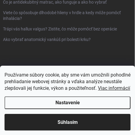
Čo je antidekubitný matrac, ako funguje a ako ho vybrať
Viete čo spôsobuje dlhodobé hlieny v hrdle a kedy môže pomôcť
inhalácia?
Trápi vás hallux valgus? Zistite, čo môže pomôcť bez operácie
Ako vybrať anatomický vankúš pri bolesti krku?
Používame súbory cookie, aby sme vám umožnili pohodlné
prehliadanie webovej stránky a vďaka analýze neustále
zlepšovali jej funkcie, výkon a použiteľnosť.
Viac informácií
Nastavenie
Copyright 2026
Sanlux.sk
. Všetky práva vyhradené.
Súhlasím
Vytvoril Shoptet