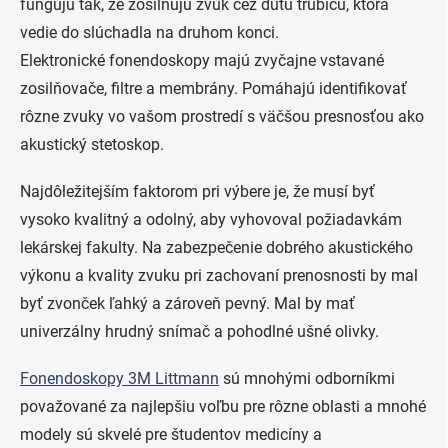
fungujú tak, že zosilňujú zvuk cez dutú trubicu, ktorá
vedie do slúchadla na druhom konci.
Elektronické fonendoskopy majú zvyčajne vstavané
zosilňovače, filtre a membrány. Pomáhajú identifikovať
rôzne zvuky vo vašom prostredí s väčšou presnosťou ako
akustický stetoskop.
Najdôležitejším faktorom pri výbere je, že musí byť
vysoko kvalitný a odolný, aby vyhovoval požiadavkám
lekárskej fakulty. Na zabezpečenie dobrého akustického
výkonu a kvality zvuku pri zachovaní prenosnosti by mal
byť zvonček ľahký a zároveň pevný. Mal by mať
univerzálny hrudný snímač a pohodlné ušné olivky.
Fonendoskopy 3M Littmann
sú mnohými odborníkmi
považované za najlepšiu voľbu pre rôzne oblasti a mnohé
modely sú skvelé pre študentov medicíny a