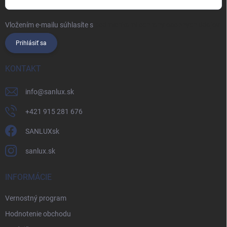
Vložením e-mailu súhlasíte s
podmienkami ochrany osobných údajov
Prihlásiť sa
KONTAKT
info
@
sanlux.sk
+421 915 281 676
SANLUXsk
sanlux.sk
INFORMÁCIE
Vernostný program
Hodnotenie obchodu