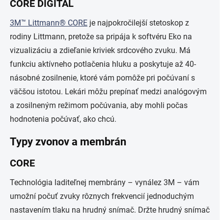
CORE DIGITAL
3M™ Littmann® CORE
je najpokročilejší stetoskop z
rodiny Littmann, pretože sa pripája k softvéru Eko na
vizualizáciu a zdieľanie kriviek srdcového zvuku. Má
funkciu aktívneho potlačenia hluku a poskytuje až 40-
násobné zosilnenie, ktoré vám pomôže pri počúvaní s
väčšou istotou. Lekári môžu prepínať medzi analógovým
a zosilneným režimom počúvania, aby mohli počas
hodnotenia počúvať, ako chcú.
Typy zvonov a membrán
CORE
Technológia laditeľnej membrány – vynález 3M – vám
umožní počuť zvuky rôznych frekvencií jednoduchým
nastavením tlaku na hrudný snímač. Držte hrudný snímač