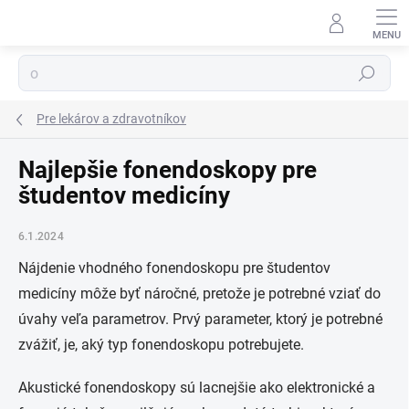
Prejsť
na
obsah
Hľadať
Pre lekárov a zdravotníkov
Najlepšie fonendoskopy pre
študentov medicíny
6.1.2024
Nájdenie vhodného fonendoskopu pre študentov
medicíny môže byť náročné, pretože je potrebné vziať do
úvahy veľa parametrov. Prvý parameter, ktorý je potrebné
zvážiť, je, aký typ fonendoskopu potrebujete.
Akustické fonendoskopy sú lacnejšie ako elektronické a