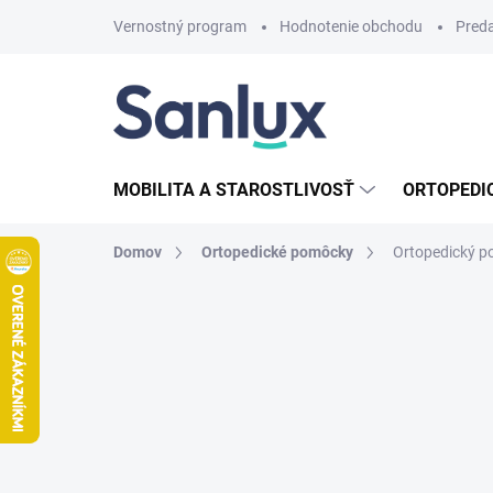
Prejsť
Vernostný program
Hodnotenie obchodu
Pred
na
obsah
MOBILITA A STAROSTLIVOSŤ
ORTOPEDI
Domov
Ortopedické pomôcky
Ortopedický 