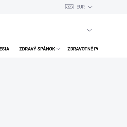
EUR
úkromia
Kontakty
PRÁZDNY KOŠÍK
NÁKUPNÝ
KOŠÍK
ESIA
ZDRAVÝ SPÁNOK
ZDRAVOTNÉ POTREBY