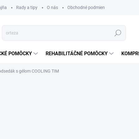
ajňa
Rady a tipy
O nás
Obchodné podmienky
Ochrana s
Hľadať
CKÉ POMÔCKY
REHABILITÁČNÉ POMÔCKY
KOMPR
podsedák s gélom COOLING TIM