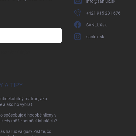
info
@
sanlux.sk
+421 915 281 676
SANLUXsk
sanlux.sk
osobných údajov
Y A TIPY
antidekubitný matrac, ako
e a ako ho vybrať
čo spôsobuje dlhodobé hlieny v
a kedy môže pomôcť inhalácia?
vás hallux valgus? Zistite, čo