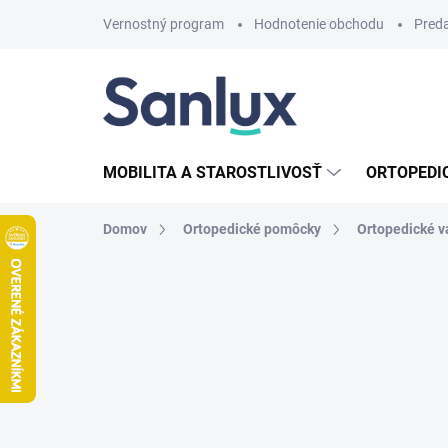
Prejsť
Vernostný program
Hodnotenie obchodu
Pred
na
obsah
MOBILITA A STAROSTLIVOSŤ
ORTOPEDI
Domov
Ortopedické pomôcky
Ortopedické 