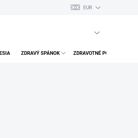
EUR
úkromia
Kontakty
PRÁZDNY KOŠÍK
NÁKUPNÝ
KOŠÍK
ESIA
ZDRAVÝ SPÁNOK
ZDRAVOTNÉ POTREBY