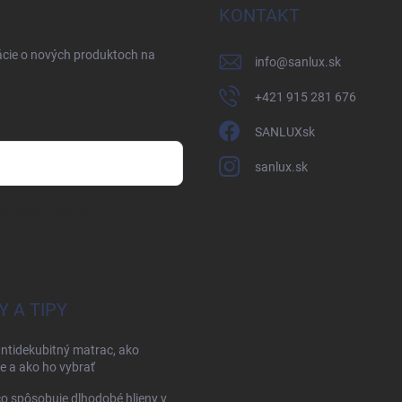
KONTAKT
ácie o nových produktoch na
info
@
sanlux.sk
+421 915 281 676
SANLUXsk
sanlux.sk
osobných údajov
Y A TIPY
antidekubitný matrac, ako
e a ako ho vybrať
čo spôsobuje dlhodobé hlieny v