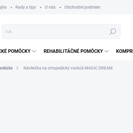
ajňa
Rady a tipy
O nás
Obchodné podmienky
Ochrana s
Hľadať
CKÉ POMÔCKY
REHABILITÁČNÉ POMÔCKY
KOMPR
vankúše
Návliečka na ortopedický vankúš MAGIC DREAM