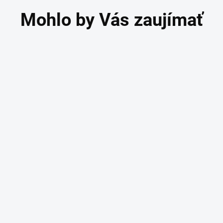
rtopedický vankúš
Ortopedický vankúš
PACER medzi dolné
MAGIC DREAM