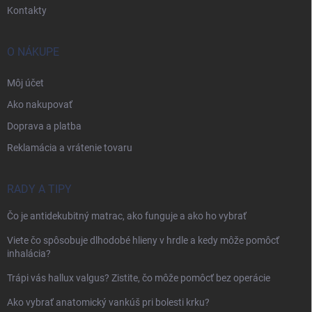
Kontakty
O NÁKUPE
Môj účet
Ako nakupovať
Doprava a platba
Reklamácia a vrátenie tovaru
RADY A TIPY
Čo je antidekubitný matrac, ako funguje a ako ho vybrať
Viete čo spôsobuje dlhodobé hlieny v hrdle a kedy môže pomôcť
inhalácia?
Trápi vás hallux valgus? Zistite, čo môže pomôcť bez operácie
Ako vybrať anatomický vankúš pri bolesti krku?