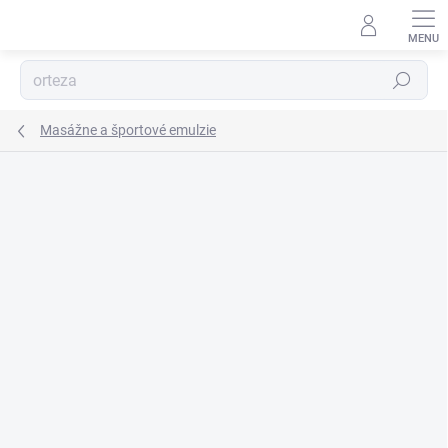
Prejsť
na
obsah
Hľadať
Masážne a športové emulzie