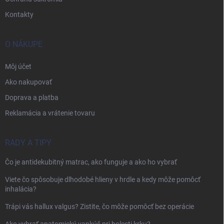
Kontakty
O NÁKUPE
Môj účet
Ako nakupovať
Doprava a platba
Reklamácia a vrátenie tovaru
RADY A TIPY
Čo je antidekubitný matrac, ako funguje a ako ho vybrať
Viete čo spôsobuje dlhodobé hlieny v hrdle a kedy môže pomôcť
inhalácia?
Trápi vás hallux valgus? Zistite, čo môže pomôcť bez operácie