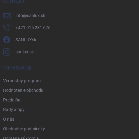
KONTAKT
info
@
sanlux.sk
+421 915 281 676
SANLUXsk
sanlux.sk
INFORMÁCIE
Vernostný program
Hodnotenie obchodu
Predajňa
Rady a tipy
O nás
Obchodné podmienky
Ochrana súkromia