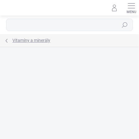
Prejsť
na
obsah
Hľadať
Vitamíny a minerály