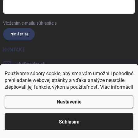
Vložením e-mailu súhlasíte s
podmienkami ochrany osobných údajov
Prihlásiť sa
KONTAKT
info
@
sanlux.sk
Používame súbory cookie, aby sme vám umožnili pohodlné
+421 915 281 676
prehliadanie webovej stránky a vďaka analýze neustále
zlepšovali jej funkcie, výkon a použiteľnosť.
Viac informácií
SANLUXsk
sanlux.sk
Nastavenie
INFORMÁCIE
Súhlasím
Vernostný program
Hodnotenie obchodu