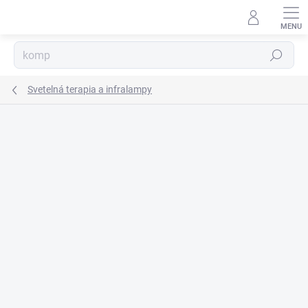
Prejsť
na
obsah
Hľadať
Svetelná terapia a infralampy