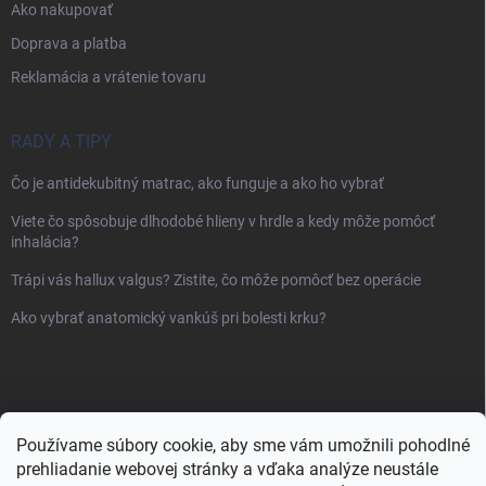
Ako nakupovať
Doprava a platba
Reklamácia a vrátenie tovaru
RADY A TIPY
Čo je antidekubitný matrac, ako funguje a ako ho vybrať
Viete čo spôsobuje dlhodobé hlieny v hrdle a kedy môže pomôcť
inhalácia?
Trápi vás hallux valgus? Zistite, čo môže pomôcť bez operácie
Ako vybrať anatomický vankúš pri bolesti krku?
Používame súbory cookie, aby sme vám umožnili pohodlné
prehliadanie webovej stránky a vďaka analýze neustále