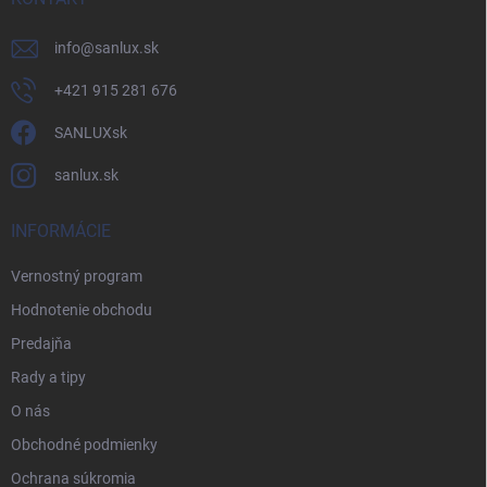
info
@
sanlux.sk
+421 915 281 676
SANLUXsk
sanlux.sk
INFORMÁCIE
Vernostný program
Hodnotenie obchodu
Predajňa
Rady a tipy
O nás
Obchodné podmienky
Ochrana súkromia