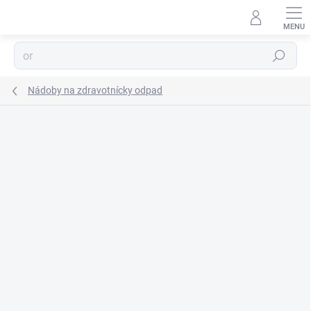
Prejsť
na
obsah
Hľadať
Nádoby na zdravotnícky odpad