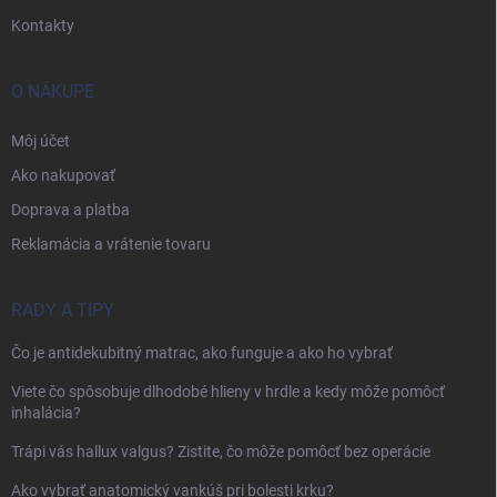
Kontakty
O NÁKUPE
Môj účet
Ako nakupovať
Doprava a platba
Reklamácia a vrátenie tovaru
RADY A TIPY
Čo je antidekubitný matrac, ako funguje a ako ho vybrať
Viete čo spôsobuje dlhodobé hlieny v hrdle a kedy môže pomôcť
inhalácia?
Trápi vás hallux valgus? Zistite, čo môže pomôcť bez operácie
Ako vybrať anatomický vankúš pri bolesti krku?