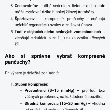
Cestovateľov
– dlhé sedenie v lietadle alebo aute
môže zvyšovať riziko hlbokej žilovej trombózy.
Športovcov
– kompresné pančuchy pomáhajú
urýchliť regeneráciu svalov a znižovať únavu.
Ľudí v stojacich alebo sedavých zamestnaniach
–
zlepšujú cirkuláciu a znižujú riziko vzniku kŕčových
žíl.
Ako si správne vybrať kompresné
pančuchy?
Pri výbere je dôležité zohľadniť:
Stupeň kompresie
:
Preventívne (8–15 mmHg)
– pre ľudí bez
vážnych problémov, na každodenné použitie.
Stredná kompresia (15–20 mmHg)
– vhodná
pri prvých príznakoch kŕčových žíl.