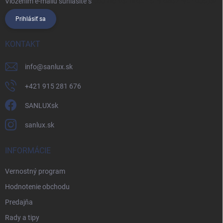
Vložením e-mailu súhlasíte s
podmienkami ochrany osobných údajov
Prihlásiť sa
KONTAKT
info
@
sanlux.sk
+421 915 281 676
SANLUXsk
sanlux.sk
INFORMÁCIE
Vernostný program
Hodnotenie obchodu
Predajňa
Rady a tipy