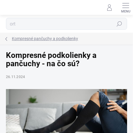
Prejsť
na
obsah
Hľadať
Kompresné pančuchy a podkolienky
Kompresné podkolienky a
pančuchy - na čo sú?
26.11.2024