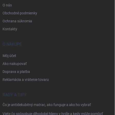
O nás
Obchodné podmienky
Ochrana súkromia
Kontakty
O NÁKUPE
Môj účet
Ako nakupovať
Doprava a platba
Reklamácia a vrátenie tovaru
RADY A TIPY
Čo je antidekubitný matrac, ako funguje a ako ho vybrať
Viete čo spôsobuje dlhodobé hlieny v hrdle a kedy môže pomôcť