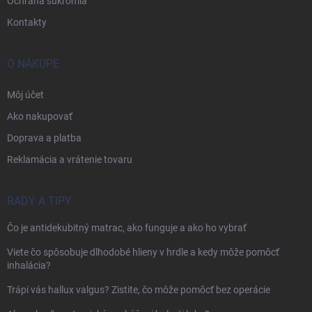
Ochrana súkromia
Kontakty
O NÁKUPE
Môj účet
Ako nakupovať
Doprava a platba
Reklamácia a vrátenie tovaru
RADY A TIPY
Čo je antidekubitný matrac, ako funguje a ako ho vybrať
Viete čo spôsobuje dlhodobé hlieny v hrdle a kedy môže pomôcť
inhalácia?
Trápi vás hallux valgus? Zistite, čo môže pomôcť bez operácie