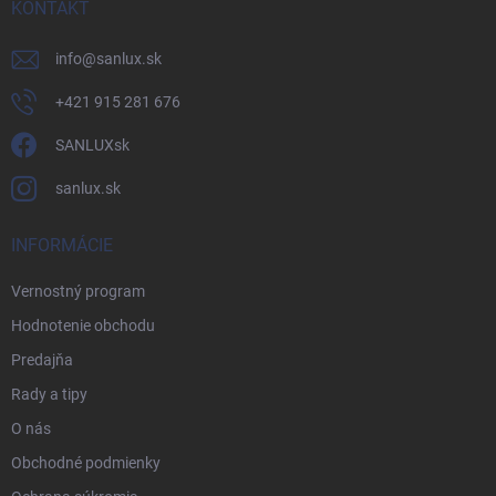
KONTAKT
info
@
sanlux.sk
+421 915 281 676
SANLUXsk
sanlux.sk
INFORMÁCIE
Vernostný program
Hodnotenie obchodu
Predajňa
Rady a tipy
O nás
Obchodné podmienky