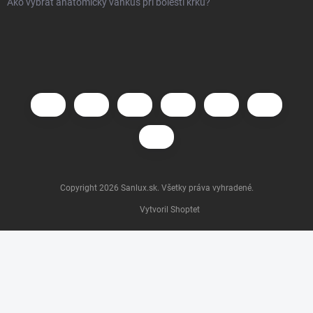
Ako vybrať anatomický vankúš pri bolesti krku?
Copyright 2026
Sanlux.sk
. Všetky práva vyhradené.
Vytvoril Shoptet