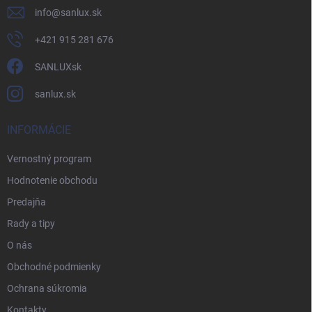
info
@
sanlux.sk
+421 915 281 676
SANLUXsk
sanlux.sk
INFORMÁCIE
Vernostný program
Hodnotenie obchodu
Predajňa
Rady a tipy
O nás
Obchodné podmienky
Ochrana súkromia
Kontakty