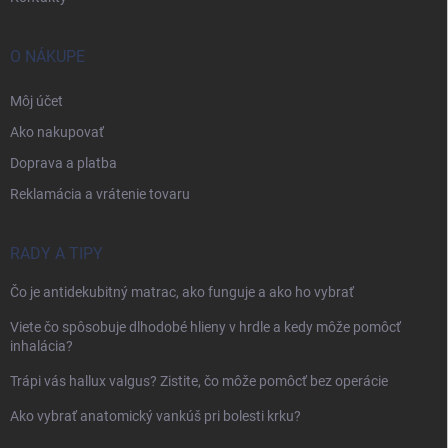
O NÁKUPE
Môj účet
Ako nakupovať
Doprava a platba
Reklamácia a vrátenie tovaru
RADY A TIPY
Čo je antidekubitný matrac, ako funguje a ako ho vybrať
Viete čo spôsobuje dlhodobé hlieny v hrdle a kedy môže pomôcť
inhalácia?
Trápi vás hallux valgus? Zistite, čo môže pomôcť bez operácie
Ako vybrať anatomický vankúš pri bolesti krku?