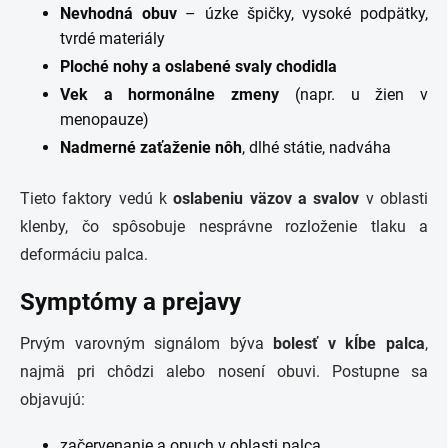
Nevhodná obuv
– úzke špičky, vysoké podpätky,
tvrdé materiály
Ploché nohy a oslabené svaly chodidla
Vek a hormonálne zmeny
(napr. u žien v
menopauze)
Nadmerné zaťaženie nôh
, dlhé státie, nadváha
Tieto faktory vedú k
oslabeniu väzov a svalov
v oblasti
klenby, čo spôsobuje nesprávne rozloženie tlaku a
deformáciu palca.
Symptómy a prejavy
Prvým varovným signálom býva
bolesť v kĺbe palca
,
najmä pri chôdzi alebo nosení obuvi. Postupne sa
objavujú:
začervenanie a opuch v oblasti palca,