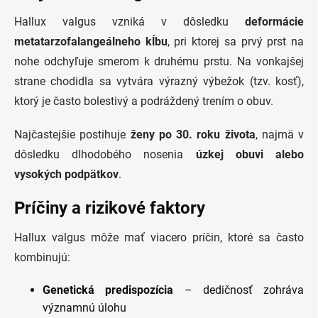
Hallux valgus vzniká v dôsledku
deformácie
metatarzofalangeálneho kĺbu
, pri ktorej sa prvý prst na
nohe odchyľuje smerom k druhému prstu. Na vonkajšej
strane chodidla sa vytvára výrazný výbežok (tzv. kosť),
ktorý je často bolestivý a podráždený trením o obuv.
Najčastejšie postihuje
ženy po 30. roku
života
, najmä v
dôsledku dlhodobého nosenia
úzkej obuvi alebo
vysokých podpätkov
.
Príčiny a rizikové faktory
Hallux valgus môže mať viacero príčin, ktoré sa často
kombinujú:
Genetická predispozícia
– dedičnosť zohráva
významnú úlohu