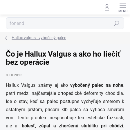
Prejsť
na
obsah
Hľadať
Hallux valgus - vybočený palec
Čo je Hallux Valgus a ako ho liečiť
bez operácie
8.10.2025
Hallux Valgus, známy aj ako
vybočený palec
na nohe
,
patrí medzi najčastejšie ortopedické deformity chodidla.
Ide o stav, keď sa palec postupne vychyľuje smerom k
ostatným prstom, pričom kĺb palca sa vytláča smerom
von. Tento problém nespôsobuje len estetické ťažkosti,
ale aj
bolesť, zápal a zhoršenú stabilitu pri chôdzi
.