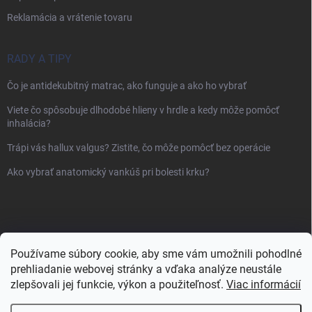
Reklamácia a vrátenie tovaru
RADY A TIPY
Čo je antidekubitný matrac, ako funguje a ako ho vybrať
Viete čo spôsobuje dlhodobé hlieny v hrdle a kedy môže pomôcť
inhalácia?
Trápi vás hallux valgus? Zistite, čo môže pomôcť bez operácie
Ako vybrať anatomický vankúš pri bolesti krku?
Používame súbory cookie, aby sme vám umožnili pohodlné
prehliadanie webovej stránky a vďaka analýze neustále
zlepšovali jej funkcie, výkon a použiteľnosť.
Viac informácií