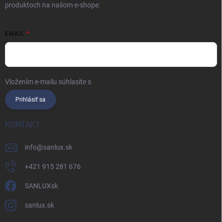
produktoch na našom e-shope.
EMAIL
Vložením e-mailu súhlasíte s
podmienkami ochrany osobných údajov
Prihlásiť sa
KONTAKT
info
@
sanlux.sk
+421 915 281 676
SANLUXsk
sanlux.sk