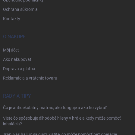
Ochrana súkromia
Kontakty
O NÁKUPE
Môj účet
Ako nakupovať
Doprava a platba
Reklamácia a vrátenie tovaru
RADY A TIPY
Čo je antidekubitný matrac, ako funguje a ako ho vybrať
Viete čo spôsobuje dlhodobé hlieny v hrdle a kedy môže pomôcť
inhalácia?
Trápi vás hallux valgus? Zistite, čo môže pomôcť bez operácie