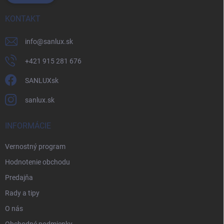
KONTAKT
info
@
sanlux.sk
+421 915 281 676
SANLUXsk
sanlux.sk
INFORMÁCIE
Vernostný program
Hodnotenie obchodu
Predajňa
Rady a tipy
O nás
Obchodné podmienky