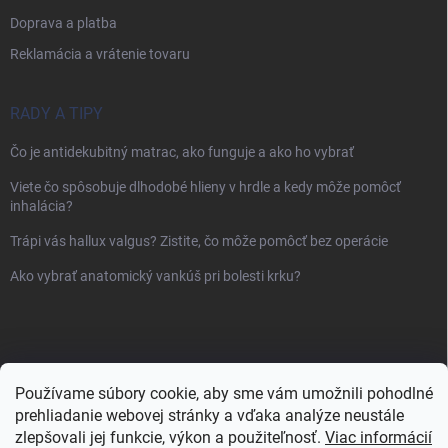
Doprava a platba
Reklamácia a vrátenie tovaru
RADY A TIPY
Čo je antidekubitný matrac, ako funguje a ako ho vybrať
Viete čo spôsobuje dlhodobé hlieny v hrdle a kedy môže pomôcť
inhalácia?
Trápi vás hallux valgus? Zistite, čo môže pomôcť bez operácie
Ako vybrať anatomický vankúš pri bolesti krku?
Používame súbory cookie, aby sme vám umožnili pohodlné
prehliadanie webovej stránky a vďaka analýze neustále
zlepšovali jej funkcie, výkon a použiteľnosť.
Viac informácií