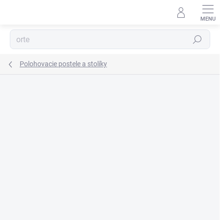
Prejsť
na
obsah
Hľadať
Polohovacie postele a stolíky