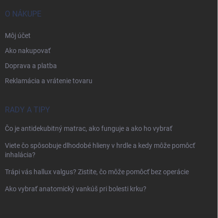
O NÁKUPE
Môj účet
Ako nakupovať
Doprava a platba
Reklamácia a vrátenie tovaru
RADY A TIPY
Čo je antidekubitný matrac, ako funguje a ako ho vybrať
Viete čo spôsobuje dlhodobé hlieny v hrdle a kedy môže pomôcť
inhalácia?
Trápi vás hallux valgus? Zistite, čo môže pomôcť bez operácie
Ako vybrať anatomický vankúš pri bolesti krku?