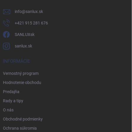
info
@
sanlux.sk
+421 915 281 676
SANLUXsk
sanlux.sk
INFORMÁCIE
Vernostný program
Hodnotenie obchodu
Predajňa
Rady a tipy
O nás
Obchodné podmienky
Ochrana súkromia