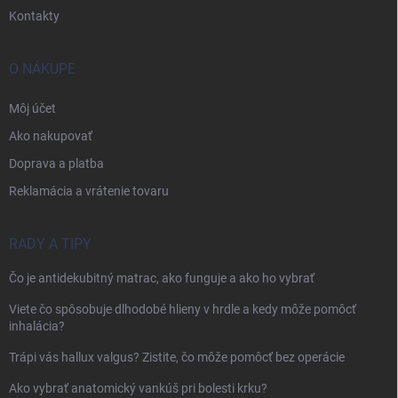
Kontakty
O NÁKUPE
Môj účet
Ako nakupovať
Doprava a platba
Reklamácia a vrátenie tovaru
RADY A TIPY
Čo je antidekubitný matrac, ako funguje a ako ho vybrať
Viete čo spôsobuje dlhodobé hlieny v hrdle a kedy môže pomôcť
inhalácia?
Trápi vás hallux valgus? Zistite, čo môže pomôcť bez operácie
Ako vybrať anatomický vankúš pri bolesti krku?