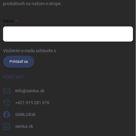
produktoch na našom e-shope.
EMAIL
Vložením e-mailu súhlasíte s
podmienkami ochrany osobných údajov
Prihlásiť sa
KONTAKT
info
@
sanlux.sk
+421 915 281 676
SANLUXsk
sanlux.sk