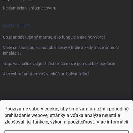
Reklamácia a vrátenie tovaru
RADY A TIPY
Čo je antidekubitný matrac, ako funguje a ako ho vybrať
Viete čo spôsobuje dlhodobé hlieny v hrdle a kedy môže pomôcť
inhalácia?
Trápi vás hallux valgus? Zistite, čo môže pomôcť bez operácie
Ako vybrať anatomický vankúš pri bolesti krku?
Používame súbory cookie, aby sme vám umožnili pohodlné
prehliadanie webovej stránky a vďaka analýze neustále
zlepšovali jej funkcie, výkon a použiteľnosť.
Viac informácií