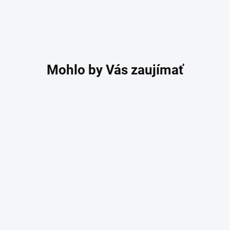
ZĽAVNENÉ
Chirurgická svorka