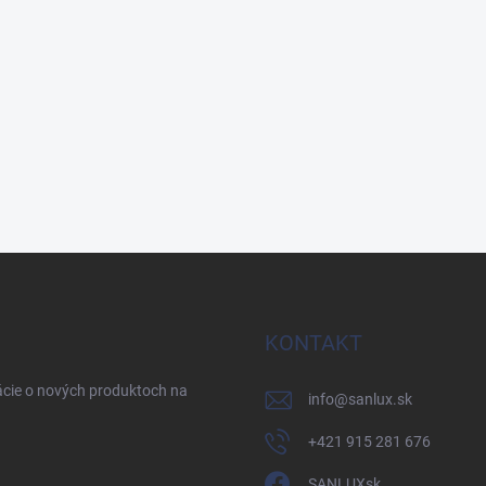
KONTAKT
ácie o nových produktoch na
info
@
sanlux.sk
+421 915 281 676
SANLUXsk