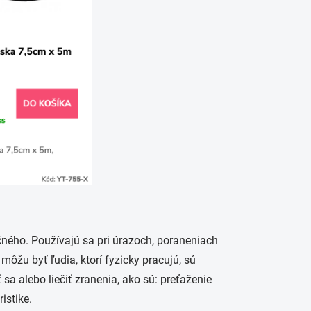
čného. Používajú sa pri úrazoch, poraneniach
žu byť ľudia, ktorí fyzicky pracujú, sú
a alebo liečiť zranenia, ako sú: preťaženie
istike.