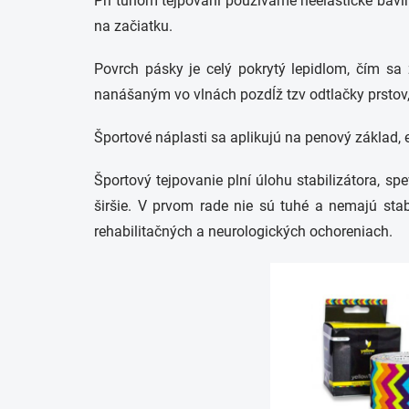
Pri tuhom tejpovaní používame neelastické bavln
na začiatku.
Povrch pásky je celý pokrytý lepidlom, čím sa 
nanášaným vo vlnách pozdĺž tzv odtlačky prstov
Športové náplasti sa aplikujú na penový základ, 
Športový tejpovanie plní úlohu stabilizátora, s
širšie. V prvom rade nie sú tuhé a nemajú stabi
rehabilitačných a neurologických ochoreniach.