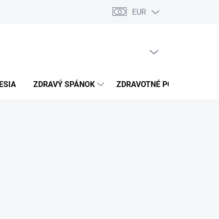
EUR
úkromia
Kontakty
PRÁZDNY KOŠÍK
NÁKUPNÝ
KOŠÍK
ESIA
ZDRAVÝ SPÁNOK
ZDRAVOTNÉ POTREBY