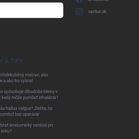
sanlux.sk
osobných údajov
Y A TIPY
antidekubitný matrac, ako
e a ako ho vybrať
čo spôsobuje dlhodobé hlieny v
a kedy môže pomôcť inhalácia?
vás hallux valgus? Zistite, čo
pomôcť bez operácie
brať anatomický vankúš pri
i krku?