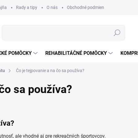
ajňa
Rady a tipy
O nás
Obchodné podmienky
Ochrana s
Hľadať
CKÉ POMÔCKY
REHABILITÁČNÉ POMÔCKY
KOMPR
átu
Čo je tejpovanie a na čo sa používa?
 čo sa používa?
žíva?
tnosť, ale vhodné aj pre rekreačných športovcov.