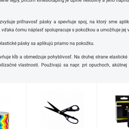
ené tejpy, pričom kinesiotaping je úplne flexibilný a jeho nap
zvyšuje priľnavosť pásky a spevňuje spoj, na ktorý sme apliká
, vďaka čomu náplasť spolupracuje s pokožkou a umožňuje jej 
elastické pásky sa aplikujú priamo na pokožku.
pevňuje kĺb a obmedzuje pohyblivosť. Na druhej strane elastick
lizačné vlastnosti. Používajú sa napr. pri opuchoch, akútnej a