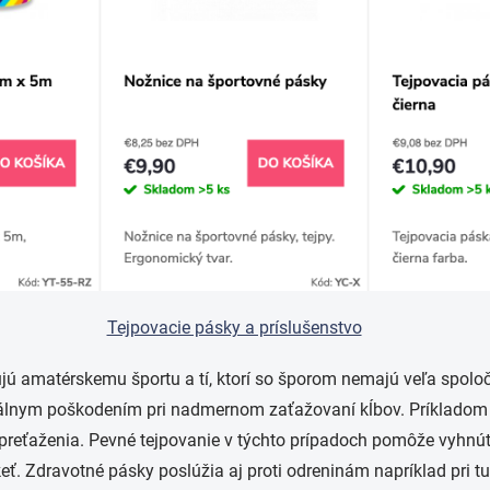
Tejpovacie pásky a príslušenstvo
nujú amatérskemu športu a tí, ktorí so šporom nemajú veľa spolo
iálnym poškodením pri nadmernom zaťažovaní kĺbov. Príkladom mô
reťaženia. Pevné tejpovanie v týchto prípadoch pomôže vyhnúť s
ť. Zdravotné pásky poslúžia aj proti odreninám napríklad pri tur