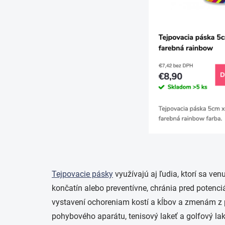
Tejpovacie pásky
využívajú aj ľudia, ktorí sa ve
končatín alebo preventívne, chránia pred potenc
vystavení ochoreniam kostí a kĺbov a zmenám z p
pohybového aparátu, tenisový lakeť a golfový lake