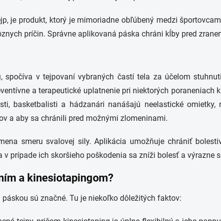
jp, je produkt, ktorý je mimoriadne obľúbený medzi športovcami
rôznych príčin. Správne aplikovaná páska chráni kĺby pred zrane
jú, spočíva v tejpovaní vybraných častí tela za účelom stuhnu
ntívne a terapeutické uplatnenie pri niektorých poraneniach kĺ
isti, basketbalisti a hádzanári nanášajú neelastické omietky,
sov a aby sa chránili pred možnými zlomeninami.
mena smeru svalovej sily. Aplikácia umožňuje chrániť boles
 v prípade ich skoršieho poškodenia sa zníži bolesť a výrazne s
aním a kinesiotapingom?
 páskou sú značné. Tu je niekoľko dôležitých faktov: