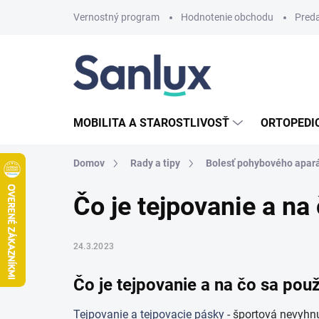
Prejsť
Vernostný program
Hodnotenie obchodu
Pred
na
obsah
MOBILITA A STAROSTLIVOSŤ
ORTOPEDI
Domov
Rady a tipy
Bolesť pohybového apar
Čo je tejpovanie a na
24.3.2023
Čo je tejpovanie a na čo sa pou
Tejpovanie a tejpovacie pásky
- športová nevyhnu