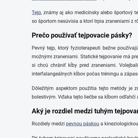
Tejp
, známy aj ako medicínsky alebo športový te
so športom nesúvisia a ktorí trpia zraneniami z 
Prečo používať tejpovacie pásky?
Pevný tejp, ktorý fyzioterapeuti bežne používa
možnými zraneniami. Statické tejpovanie má preve
si chcú chrániť kĺby pred zraneniami. Volejbal
interfalangeálnych kĺbov počas tréningu a zápa
Dôležitým aspektom použitia tejto metódy je z
bolestivým. Vďaka tejto liečbe sa kĺbom odľahčí a
Aký je rozdiel medzi tuhým tejpov
Rozdiely medzi
pevnou páskou
a kineziologickou