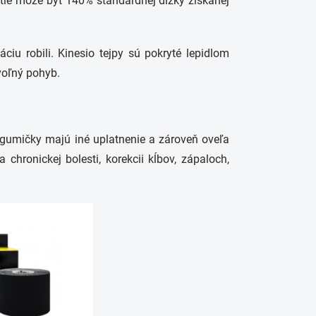
nutie môže byť 140% štandardnej dĺžky získanej
ciu robili. Kinesio tejpy sú pokryté lepidlom
voľný pohyb.
é gumičky majú iné uplatnenie a zároveň oveľa
 chronickej bolesti, korekcii kĺbov, zápaloch,