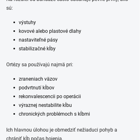
sú:
výstuhy
kovové alebo plastové dlahy
nastaviteľné pásy
stabilizačné kĺby
Ortézy sa používajú najmä pri:
zraneniach väzov
podvrtnutí kĺbov
rekonvalescencii po operácii
výraznej nestabilite kĺbu
chronických problémoch s kĺbmi
Ich hlavnou úlohou je obmedziť nežiaduci pohyb a
chrániť kĺb počas hojenia.