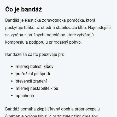
Čo je bandáž
Bandáž je elastická zdravotnícka pomôcka, ktorá
poskytuje ľahkú až strednú stabilizáciu kĺbu. Najčastejšie
sa vyrába z pružných materiálov, ktoré vytvárajú
kompresiu a podporujú prirodzený pohyb.
Bandáže sa často používajú pri:
miernej bolesti kĺbov
preťažení pri športe
prevencii zranení
miernej nestabilite kĺbu
opuchoch
Bandáž pomáha zlepšiť krvný obeh a propriocepciu
(vnímanie polohy kĺbu), čím znižuje riziko ďalšieho