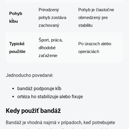
Prirodzený
Pohyb je čiastočne
Pohyb
pohyb zostáva
obmedzený pre
kĺbu
zachovaný
stabilitu
Šport, práca,
Typické
Po úrazoch alebo
dlhodobé
použitie
operáciách
zaťaženie
Jednoducho povedané:
bandáž podporuje kĺb
ortéza ho stabilizuje alebo fixuje
Kedy použiť bandáž
Bandáž je vhodná najmä v prípadoch, keď potrebujete