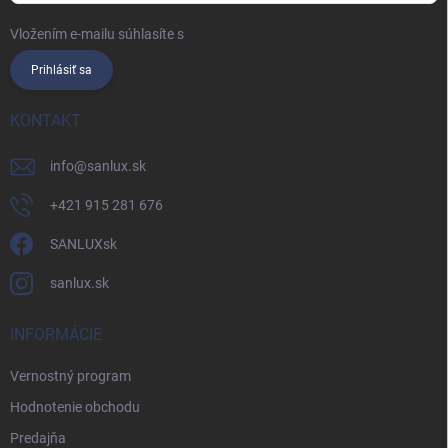
Vložením e-mailu súhlasíte s
podmienkami ochrany osobných údajov
Prihlásiť sa
KONTAKT
info
@
sanlux.sk
+421 915 281 676
SANLUXsk
sanlux.sk
INFORMÁCIE
Vernostný program
Hodnotenie obchodu
Predajňa