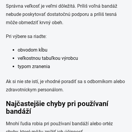
Správna veľkosť je veľmi dôležitá. Príliš voľná bandáž
nebude poskytovať dostatočnú podporu a príliš tesná
môže obmedziť krvný obeh.
Pri výbere sa riadte:
obvodom kĺbu
veľkostnou tabuľkou výrobcu
typom zranenia
Ak si nie ste istí, je vhodné poradiť sa s odborníkom alebo
zdravotníckym personálom.
Najčastejšie chyby pri používaní
bandáží
Mnohí ľudia robia pri používaní bandáží alebo ortéz
chyby, ktoré môžu znížiť ich účinnosť.