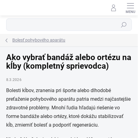
Prejsť
na
obsah
Hľadať
Bolesť pohybového aparátu
Ako vybrať bandáž alebo ortézu na
kĺby (kompletný sprievodca)
8.3.2026
Bolesti kĺbov, zranenia pri športe alebo dlhodobé
preťaženie pohybového aparátu patria medzi najčastejšie
zdravotné problémy. Mnohí ľudia hľadajú riešenie vo
forme bandáže alebo ortézy, ktoré dokážu stabilizovať
kĺb, zmierniť bolesť a podporiť regeneráciu.