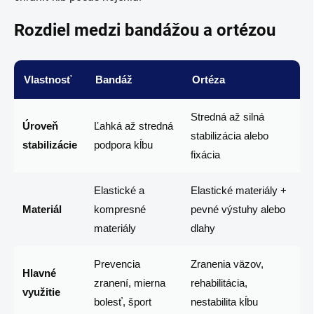
Rozdiel medzi bandážou a ortézou
Vlastnosť
Bandáž
Ortéza
Stredná až silná
Úroveň
Ľahká až stredná
stabilizácia alebo
stabilizácie
podpora kĺbu
fixácia
Elastické a
Elastické materiály +
Materiál
kompresné
pevné výstuhy alebo
materiály
dlahy
Prevencia
Zranenia väzov,
Hlavné
zranení, mierna
rehabilitácia,
využitie
bolesť, šport
nestabilita kĺbu