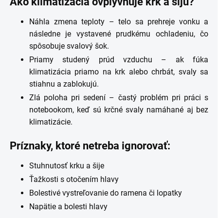
Ako klimatizácia ovplyvňuje krk a šiju?
Náhla zmena teploty – telo sa prehreje vonku a
následne je vystavené prudkému ochladeniu, čo
spôsobuje svalový šok.
Priamy studený prúd vzduchu – ak fúka
klimatizácia priamo na krk alebo chrbát, svaly sa
stiahnu a zablokujú.
Zlá poloha pri sedení – častý problém pri práci s
notebookom, keď sú krčné svaly namáhané aj bez
klimatizácie.
Príznaky, ktoré netreba ignorovať:
Stuhnutosť krku a šije
Ťažkosti s otočením hlavy
Bolestivé vystreľovanie do ramena či lopatky
Napätie a bolesti hlavy