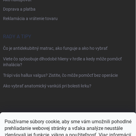
Doprava a platba
Reklamácia a vrátenie tovaru
RADY A TIPY
Čo je antidekubitný matrac, ako funguje a ako ho vybrať
Viete čo spôsobuje dlhodobé hlieny v hrdle a kedy môže pomôcť
inhalácia?
Trápi vás hallux valgus? Zistite, čo môže pomôcť bez operácie
Ako vybrať anatomický vankúš pri bolesti krku?
Používame súbory cookie, aby sme vám umožnili pohodlné
prehliadanie webovej stránky a vďaka analýze neustále
zlepšovali jej funkcie, výkon a použiteľnosť.
Viac informácií