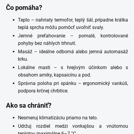
Čo pomáha?
Teplo – nahriaty termofor, teplý šál, prípadne krátka
teplá sprcha môžu pomôcť uvoľniť svaly.
Jemné preťahovanie – pomalé, kontrolované
pohyby bez náhlych trhnutí.
Masáž – ideálne odborná alebo jemná automasáž
krku.
Lokálne masti – s hrejivým účinkom alebo s
obsahom arniky, kapsaicínu a pod.
Správna poloha pri spánku – ergonomický vankúš,
podpora krčnej chrbtice.
Ako sa chrániť?
Nesmeruj klimatizáciu priamo na telo.
Udržuj rozdiel medzi vonkajšou a vnútornou
teplotou maximálne 6–7 °C.