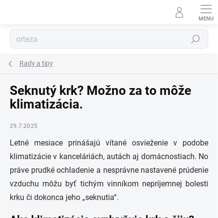
Prejsť
na
obsah
Hľadať
Rady a tipy
Seknutý krk? Možno za to môže
klimatizácia.
29.7.2025
Letné mesiace prinášajú vítané osvieženie v podobe
klimatizácie v kanceláriách, autách aj domácnostiach. No
práve prudké ochladenie a nesprávne nastavené prúdenie
vzduchu môžu byť tichým vinníkom nepríjemnej bolesti
krku či dokonca jeho „seknutia“.