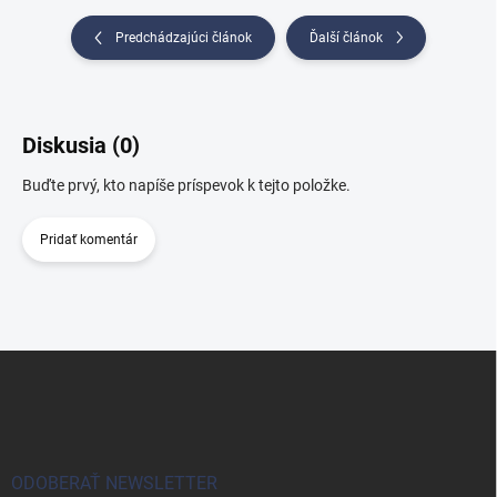
Predchádzajúci článok
Ďalší článok
Diskusia (0)
Buďte prvý, kto napíše príspevok k tejto položke.
Pridať komentár
Z
á
p
ä
t
i
ODOBERAŤ NEWSLETTER