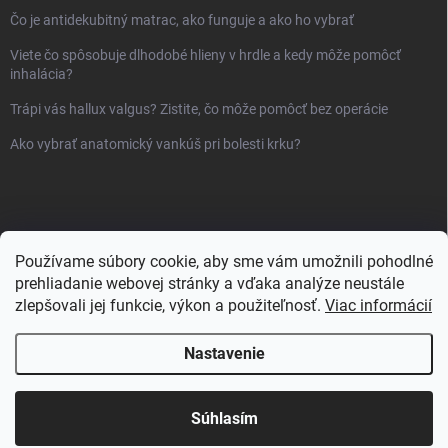
Čo je antidekubitný matrac, ako funguje a ako ho vybrať
Viete čo spôsobuje dlhodobé hlieny v hrdle a kedy môže pomôcť
inhalácia?
Trápi vás hallux valgus? Zistite, čo môže pomôcť bez operácie
Ako vybrať anatomický vankúš pri bolesti krku?
Používame súbory cookie, aby sme vám umožnili pohodlné
prehliadanie webovej stránky a vďaka analýze neustále
zlepšovali jej funkcie, výkon a použiteľnosť.
Viac informácií
Nastavenie
Copyright 2026
Sanlux.sk
. Všetky práva vyhradené.
Súhlasím
Vytvoril Shoptet