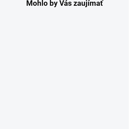
Akupresúrna podložka s
vankúšom Akumata
čierno - ružová
45,90 €
37,32 € bez DPH
SKLADOM