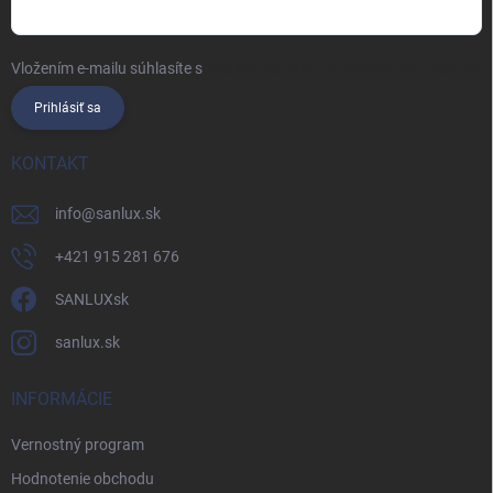
Vložením e-mailu súhlasíte s
podmienkami ochrany osobných údajov
Prihlásiť sa
KONTAKT
info
@
sanlux.sk
+421 915 281 676
SANLUXsk
sanlux.sk
INFORMÁCIE
Vernostný program
Hodnotenie obchodu