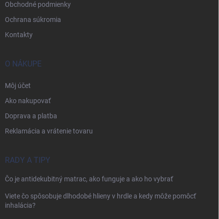
Obchodné podmienky
Ochrana súkromia
Kontakty
O NÁKUPE
Môj účet
Ako nakupovať
Doprava a platba
Reklamácia a vrátenie tovaru
RADY A TIPY
Čo je antidekubitný matrac, ako funguje a ako ho vybrať
Viete čo spôsobuje dlhodobé hlieny v hrdle a kedy môže pomôcť
inhalácia?