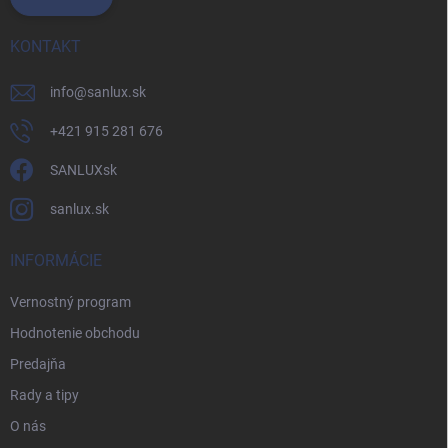
KONTAKT
info
@
sanlux.sk
+421 915 281 676
SANLUXsk
sanlux.sk
INFORMÁCIE
Vernostný program
Hodnotenie obchodu
Predajňa
Rady a tipy
O nás